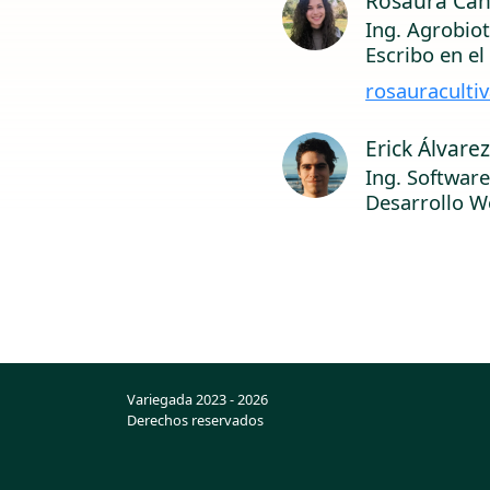
Rosaura Can
Ing. Agrobio
Escribo en e
rosauraculti
Erick Álvare
Ing. Softwar
Desarrollo W
Variegada 2023 - 2026
Derechos reservados