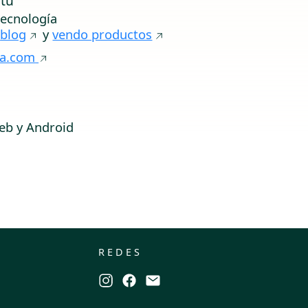
tú
tecnología
l
blog
y
vendo productos
va.com
z
e
eb y Android
REDES