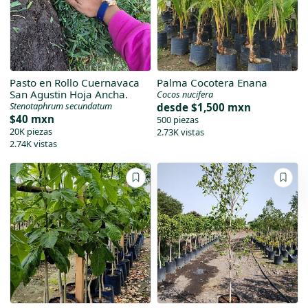
Pasto en Rollo Cuernavaca
Palma Cocotera Enana
San Agustin Hoja Ancha.
Cocos nucifera
Stenotaphrum secundatum
desde
$1,500 mxn
$40 mxn
500 piezas
20K piezas
2.73K vistas
2.74K vistas