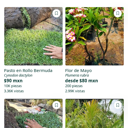
Pasto en Rollo Bermuda
Flor de Mayo
Cynodon dactylon
Plumeria rubra
$90 mxn
desde
$80 mxn
10K piezas
200 piezas
3.36K vistas
2.99K vistas