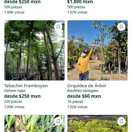
desde
$250 mxn
$1,800 mxn
500 piezas
500 piezas
1.09K vistas
1.07K vistas
Tabachin Framboyan
Orquídea de Árbol
Delonix regia
Bauhinia Variegata
desde
$250 mxn
desde
$60 mxn
200 piezas
1K piezas
1.06K vistas
1.02K vistas