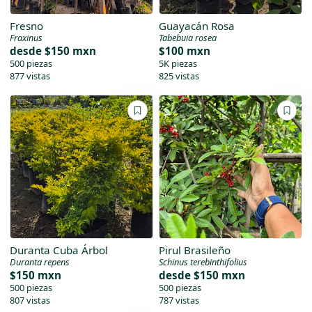
Fresno
Guayacán Rosa
Fraxinus
Tabebuia rosea
desde
$150 mxn
$100 mxn
500 piezas
5K piezas
877 vistas
825 vistas
Duranta Cuba Árbol
Pirul Brasileño
Duranta repens
Schinus terebinthifolius
$150 mxn
desde
$150 mxn
500 piezas
500 piezas
807 vistas
787 vistas