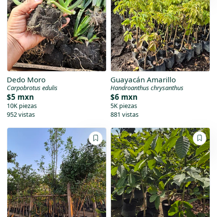
Dedo Moro
Guayacán Amarillo
Carpobrotus edulis
Handroanthus chrysanthus
$5 mxn
$6 mxn
10K piezas
5K piezas
952 vistas
881 vistas