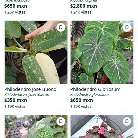
Hoya lacunosa
Alocasia cuprea
$650 mxn
$2,800 mxn
1.26K vistas
1.24K vistas
Philodendro Jose Buono
Philodendro Gloriosum
Philodendron
'Jose Buono'
Philodnedro gloriosum
$350 mxn
$650 mxn
1.19K vistas
1.19K vistas