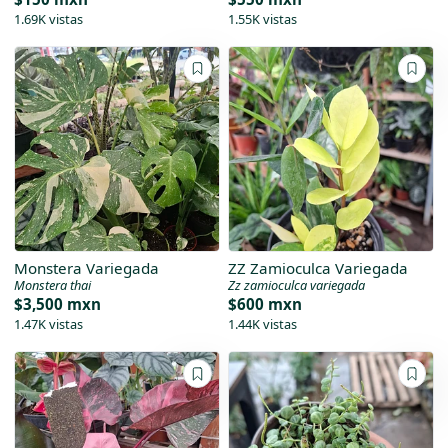
1.69K vistas
1.55K vistas
Monstera Variegada
ZZ Zamioculca Variegada
Monstera thai
Zz zamioculca variegada
$3,500 mxn
$600 mxn
1.47K vistas
1.44K vistas