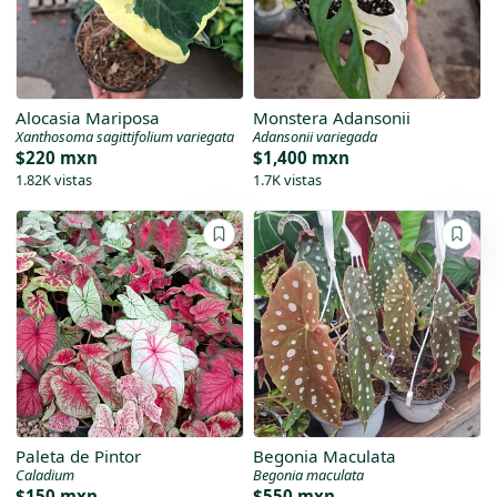
Alocasia Mariposa
Monstera Adansonii
Xanthosoma sagittifolium variegata
Adansonii variegada
$220 mxn
$1,400 mxn
1.82K vistas
1.7K vistas
Paleta de Pintor
Begonia Maculata
Caladium
Begonia maculata
$150 mxn
$550 mxn