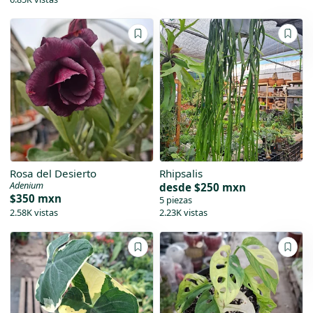
Rosa del Desierto
Rhipsalis
Adenium
desde
$250 mxn
$350 mxn
5 piezas
2.58K vistas
2.23K vistas