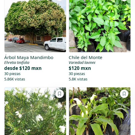
Árbol Maya Mandimbo
Chile del Monte
Ehretia tinifolia
Variedad lavinni
desde
$120 mxn
$120 mxn
30 piezas
30 piezas
5.86K vistas
5.8K vistas