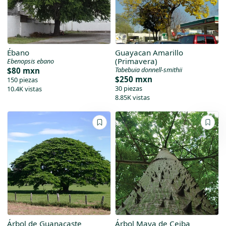
Ébano
Guayacan Amarillo
(Primavera)
Ebenopsis ebano
Tabebuia donnell-smithii
$80 mxn
$250 mxn
150 piezas
30 piezas
10.4K vistas
8.85K vistas
Árbol de Guanacaste
Árbol Maya de Ceiba