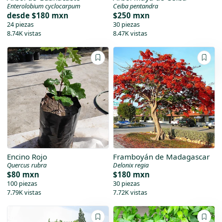
Enterolobium cyclocarpum
Ceiba pentandra
desde
$180 mxn
$250 mxn
24 piezas
30 piezas
8.74K vistas
8.47K vistas
Encino Rojo
Framboyán de Madagascar
Quercus rubra
Delonix regia
$80 mxn
$180 mxn
100 piezas
30 piezas
7.79K vistas
7.72K vistas