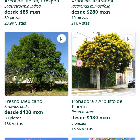
Árbol de Júpiter, Crespón
Árbol de Jacaranda
Lagerstroemia indica
Jacaranda mimosifolia
desde
$85 mxn
desde
$280 mxn
30 piezas
45 piezas
28.9K vistas
21K vistas
Fresno Mexicano
Tronadora / Arbusto de
Trueno
Fraxinus uhdei
Tecoma stans
desde
$120 mxn
desde
$180 mxn
30 piezas
5 piezas
18K vistas
15.6K vistas