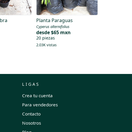
bra
Planta Paraguas
Cyperus alternifolius
desde
$65 mxn
20 piezas
2.03K vistas
LIGAS
Crea tu cuenta
Para vendedores
Contacto
Nosotros