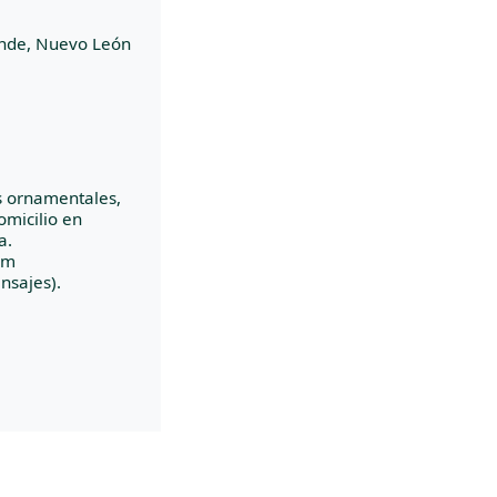
ende, Nuevo León
s ornamentales,
omicilio en
a.
om
nsajes).