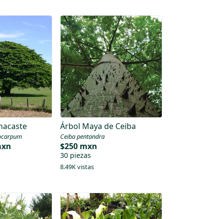
nacaste
Árbol Maya de Ceiba
locarpum
Ceiba pentandra
mxn
$250 mxn
30 piezas
8.49K vistas