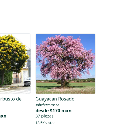
Arbusto de
Guayacan Rosado
Tabebuia rosea
desde
$170 mxn
mxn
37 piezas
13.5K vistas