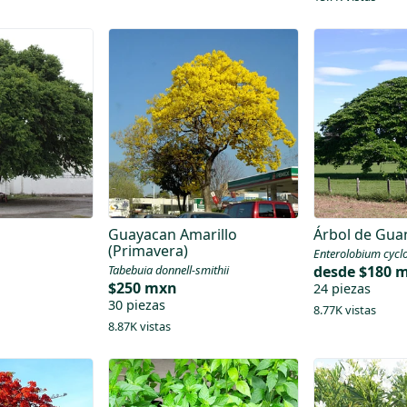
Guayacan Amarillo
Árbol de Gua
(Primavera)
Enterolobium cyc
Tabebuia donnell-smithii
desde
$180 
$250 mxn
24 piezas
30 piezas
8.77K vistas
8.87K vistas