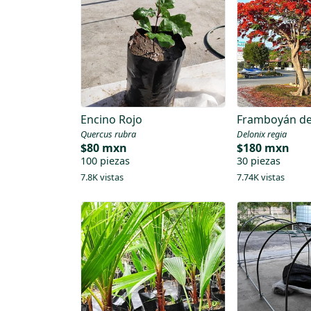
Encino Rojo
Framboyán d
Quercus rubra
Delonix regia
$80 mxn
$180 mxn
100 piezas
30 piezas
7.8K vistas
7.74K vistas