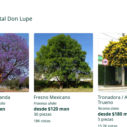
tal Don Lupe
randa
Fresno Mexicano
Tronadora / 
Trueno
olia
Fraxinus uhdei
mxn
desde
$120 mxn
Tecoma stans
desde
$180 
30 piezas
5 piezas
18K vistas
15.7K vistas