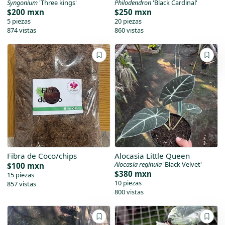
Syngonium
'Three kings'
Philodendron
'Black Cardinal'
$200 mxn
$250 mxn
5 piezas
20 piezas
874 vistas
860 vistas
Fibra de Coco/chips
Alocasia Little Queen
Alocasia reginula
'Black Velvet'
$100 mxn
$380 mxn
15 piezas
10 piezas
857 vistas
800 vistas