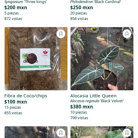
Syngonium
'Three kings'
Philodendron
'Black Cardinal'
$200 mxn
$250 mxn
5 piezas
20 piezas
872 vistas
856 vistas
Fibra de Coco/chips
Alocasia Little Queen
Alocasia reginula
'Black Velvet'
$100 mxn
$380 mxn
15 piezas
10 piezas
855 vistas
799 vistas