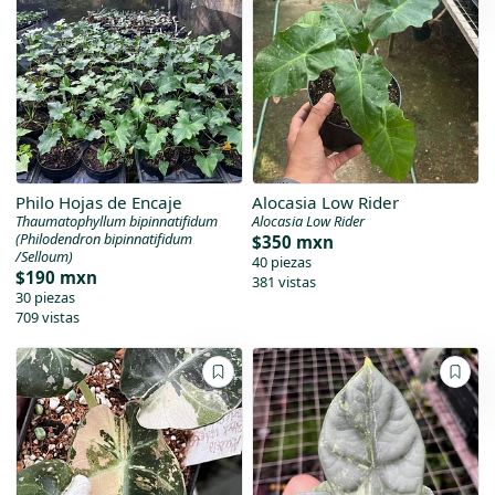
Philo Hojas de Encaje
Alocasia Low Rider
Thaumatophyllum bipinnatifidum
Alocasia Low Rider
(Philodendron bipinnatifidum
$350 mxn
/Selloum)
40 piezas
$190 mxn
381 vistas
30 piezas
709 vistas