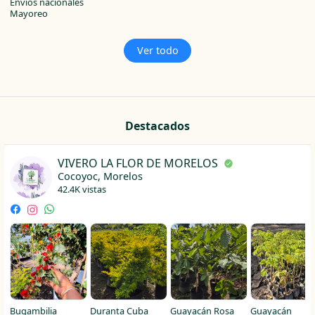
Envíos nacionales
Mayoreo
Ver todo
Destacados
VIVERO LA FLOR DE MORELOS
Cocoyoc, Morelos
42.4K vistas
Bugambilia
Duranta Cuba
Guayacán Rosa
Guayacán