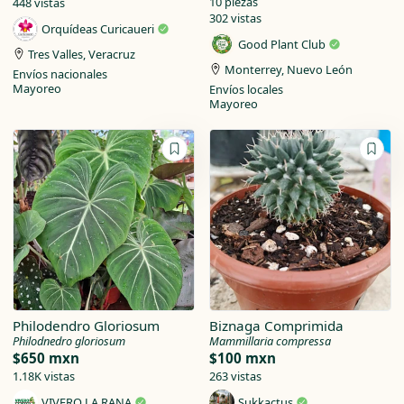
10 piezas
448 vistas
302 vistas
Orquídeas Curicaueri
Good Plant Club
Tres Valles, Veracruz
Monterrey, Nuevo León
Envíos nacionales
Mayoreo
Envíos locales
Mayoreo
Philodendro Gloriosum
Biznaga Comprimida
Philodnedro gloriosum
Mammillaria compressa
$650 mxn
$100 mxn
1.18K vistas
263 vistas
VIVERO LA RANA
Sukkactus