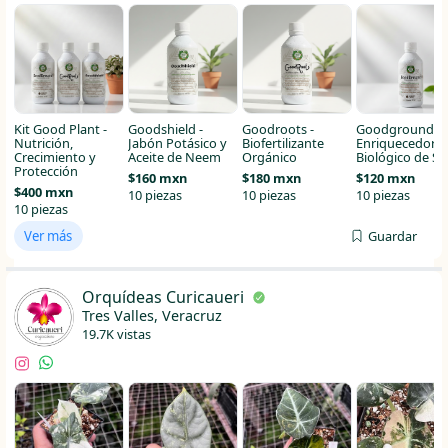
Kit Good Plant -
Goodshield -
Goodroots -
Goodground -
Nutrición,
Jabón Potásico y
Biofertilizante
Enriquecedor
Crecimiento y
Aceite de Neem
Orgánico
Biológico de Su
Protección
$160 mxn
$180 mxn
$120 mxn
$400 mxn
10 piezas
10 piezas
10 piezas
10 piezas
Ver más
Guardar
Orquídeas Curicaueri
Tres Valles, Veracruz
19.7K vistas