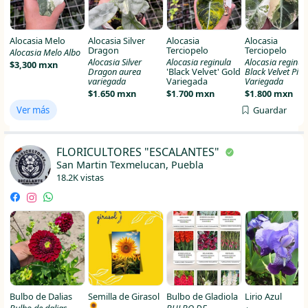
Alocasia Melo
Alocasia Silver
Alocasia
Alocasia
Dragon
Terciopelo
Terciopelo
Alocasia Melo Albo
Alocasia Silver
Alocasia reginula
Alocasia reginul
$3,300 mxn
Dragon aurea
'Black Velvet' Gold
Black Velvet Pink
variegada
Variegada
Variegada
$1,650 mxn
$1,700 mxn
$1,800 mxn
Ver más
Guardar
FLORICULTORES "ESCALANTES"
San Martin Texmelucan, Puebla
18.2K vistas
Bulbo de Dalias
Semilla de Girasol
Bulbo de Gladiola
Lirio Azul
🌻
Bulbo de dalias
BULBO DE