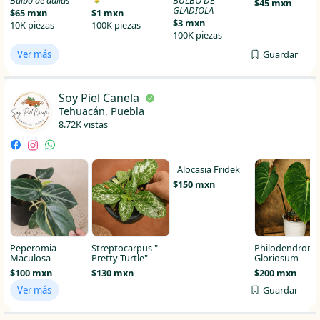
$45 mxn
GLADIOLA
$65 mxn
$1 mxn
$3 mxn
10K piezas
100K piezas
100K piezas
Ver más
Guardar
Soy Piel Canela
Tehuacán, Puebla
8.72K vistas
Peperomia
Streptocarpus "
Alocasia Fridek
Philodendron
Maculosa
Pretty Turtle"
Gloriosum
$150 mxn
$100 mxn
$130 mxn
$200 mxn
Ver más
Guardar