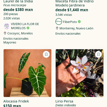
Laurel de la India
Maceta Fibra de Vidrio
Modelo Jardinera
Ficus microcarpa
desde
$380 mxn
desde
$1,440 mxn
200 piezas
3.54K vistas
2.02K vistas
FiberPotx
VIVERO LA FLOR DE
MORELOS
Monterrey, Nuevo León
Cocoyoc, Morelos
Envíos nacionales
Envíos nacionales
Mayoreo
Alocasia Fridek
Lirio Persa
Dietes iridioides
$150 mxn