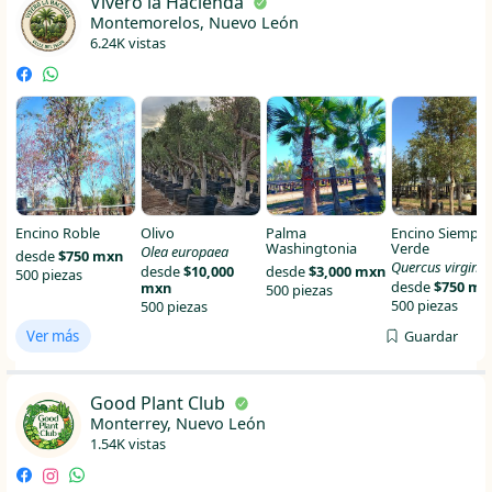
Vivero la Hacienda
Montemorelos, Nuevo León
6.24K vistas
Encino Roble
Olivo
Palma
Encino Siempre
Washingtonia
Verde
Olea europaea
desde
$750 mxn
Quercus virgini
desde
$10,000
desde
$3,000 mxn
500 piezas
desde
$750 mx
mxn
500 piezas
500 piezas
500 piezas
Ver más
Guardar
Good Plant Club
Monterrey, Nuevo León
1.54K vistas