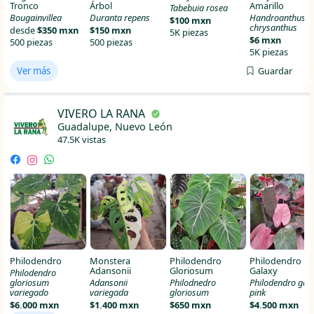
Tronco
Árbol
Amarillo
Tabebuia rosea
Bougainvillea
Duranta repens
Handroanthus
$100 mxn
chrysanthus
desde
$350 mxn
$150 mxn
5K piezas
$6 mxn
500 piezas
500 piezas
5K piezas
Ver más
Guardar
VIVERO LA RANA
Guadalupe, Nuevo León
47.5K vistas
Philodendro
Monstera
Philodendro
Philodendro
Adansonii
Gloriosum
Galaxy
Philodendro
gloriosum
Adansonii
Philodnedro
Philodendro gal
variegado
variegada
gloriosum
pink
$6,000 mxn
$1,400 mxn
$650 mxn
$4,500 mxn