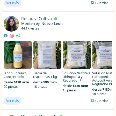
Ver más
Guardar
Rosaura Cultiva
Monterrey, Nuevo León
44.1K vistas
Jabón Potásico
Tierra de
Solución Nutritiva
Solución Nutrit
Concentrado
Diatomeas 1 kg
Hidroponia y
Hidroponia
Regulador Ph
Autocultivo y
desde
$120 mxn
desde
$90 mxn
Regulador Ph
desde
$130 mxn
20 piezas
18 piezas
desde
$180 mx
15 piezas
18 piezas
Ver más
Guardar