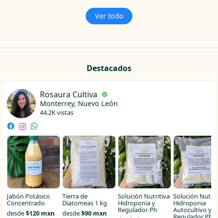
Ver todo
Destacados
Rosaura Cultiva
Monterrey, Nuevo León
44.2K vistas
Jabón Potásico
Tierra de
Solución Nutritiva
Solución Nutrit
Concentrado
Diatomeas 1 kg
Hidroponia y
Hidroponia
Regulador Ph
Autocultivo y
desde
$120 mxn
desde
$90 mxn
Regulador Ph