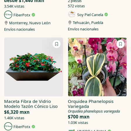
desde
$1,440 mxn
2 piezas
572 vistas
3.54K vistas
Soy Piel Canela
FiberPotx
Tehuacán, Puebla
Monterrey, Nuevo León
Envíos nacionales
Envíos nacionales
Maceta Fibra de Vidrio
Orquidea Phanelopsis
Modelo Tazón Cónico Liso
Variegada
Orquidea phanelopsis variegada
$6,320 mxn
$700 mxn
1.46K vistas
1.03K vistas
FiberPotx