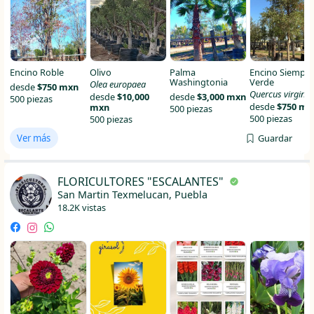
Encino Roble
Olivo
Palma
Encino Siempre
Washingtonia
Verde
Olea europaea
desde
$750 mxn
Quercus virgini
desde
$10,000
desde
$3,000 mxn
500 piezas
desde
$750 mx
mxn
500 piezas
500 piezas
500 piezas
Ver más
Guardar
FLORICULTORES "ESCALANTES"
San Martin Texmelucan, Puebla
18.2K vistas