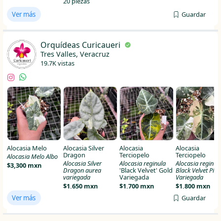
20 piezas
Ver más
Guardar
Orquídeas Curicaueri
Tres Valles, Veracruz
19.7K vistas
Alocasia Melo
Alocasia Silver
Alocasia
Alocasia
Dragon
Terciopelo
Terciopelo
Alocasia Melo Albo
Alocasia Silver
Alocasia reginula
Alocasia reginul
$3,300 mxn
Dragon aurea
'Black Velvet' Gold
Black Velvet Pink
variegada
Variegada
Variegada
$1,650 mxn
$1,700 mxn
$1,800 mxn
Ver más
Guardar