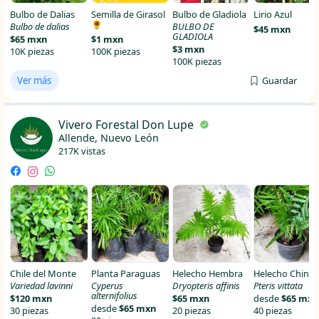
Bulbo de Dalias
Semilla de Girasol
Bulbo de Gladiola
Lirio Azul
🌻
Bulbo de dalias
BULBO DE
$45 mxn
GLADIOLA
$65 mxn
$1 mxn
$3 mxn
10K piezas
100K piezas
100K piezas
Ver más
Guardar
Vivero Forestal Don Lupe
Allende, Nuevo León
217K vistas
Chile del Monte
Planta Paraguas
Helecho Hembra
Helecho Chino
Variedad lavinni
Cyperus
Dryopteris affinis
Pteris vittata
alternifolius
$120 mxn
$65 mxn
desde
$65 mxn
desde
$65 mxn
30 piezas
20 piezas
40 piezas