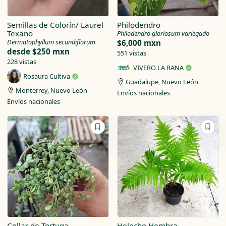
Semillas de Colorín/ Laurel
Philodendro
Texano
Philodendro gloriosum variegado
Dermatophyllum secundiflorum
$6,000 mxn
desde
$250 mxn
551 vistas
228 vistas
VIVERO LA RANA
Rosaura Cultiva
Guadalupe, Nuevo León
Monterrey, Nuevo León
Envíos nacionales
Envíos nacionales
Collar de Tortuga
Helecho Hembra