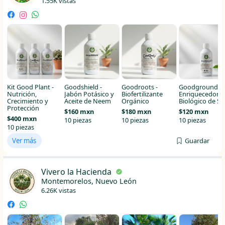
1.55K vistas
Kit Good Plant -
Goodshield -
Goodroots -
Goodground -
Nutrición,
Jabón Potásico y
Biofertilizante
Enriquecedor
Crecimiento y
Aceite de Neem
Orgánico
Biológico de Su
Protección
$160 mxn
$180 mxn
$120 mxn
$400 mxn
10 piezas
10 piezas
10 piezas
10 piezas
Ver más
Guardar
Vivero la Hacienda
Montemorelos, Nuevo León
6.26K vistas