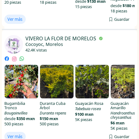
desde
$130 mxn
20 piezas
18 piezas
desde
$180 mx
15 piezas
18 piezas
Ver más
Guardar
VIVERO LA FLOR DE MORELOS
Cocoyoc, Morelos
42.4K vistas
Bugambilia
Duranta Cuba
Guayacán Rosa
Guayacán
Tronco
Árbol
Amarillo
Tabebuia rosea
Bougainvillea
Duranta repens
Handroanthus
$100 mxn
chrysanthus
desde
$350 mxn
$150 mxn
5K piezas
$6 mxn
500 piezas
500 piezas
5K piezas
Ver más
Guardar