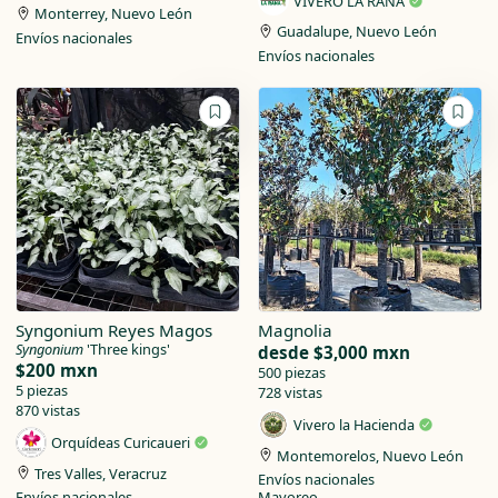
VIVERO LA RANA
Monterrey, Nuevo León
Guadalupe, Nuevo León
Envíos nacionales
Envíos nacionales
Syngonium Reyes Magos
Magnolia
Syngonium
'Three kings'
desde
$3,000 mxn
$200 mxn
500 piezas
5 piezas
728 vistas
870 vistas
Vivero la Hacienda
Orquídeas Curicaueri
Montemorelos, Nuevo León
Tres Valles, Veracruz
Envíos nacionales
Envíos nacionales
Mayoreo