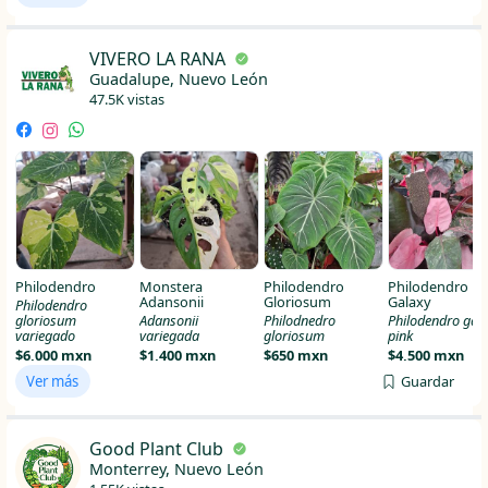
VIVERO LA RANA
Guadalupe, Nuevo León
47.5K vistas
Philodendro
Monstera
Philodendro
Philodendro
Adansonii
Gloriosum
Galaxy
Philodendro
gloriosum
Adansonii
Philodnedro
Philodendro gal
variegado
variegada
gloriosum
pink
$6,000 mxn
$1,400 mxn
$650 mxn
$4,500 mxn
Ver más
Guardar
Good Plant Club
Monterrey, Nuevo León