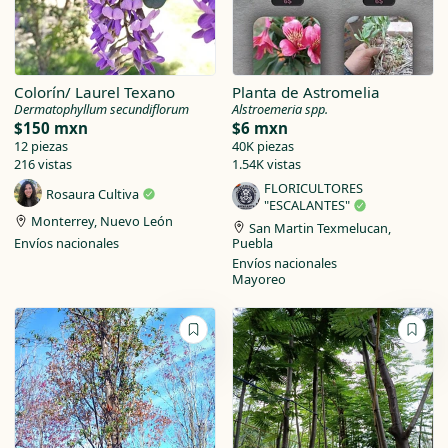
Colorín/ Laurel Texano
Planta de Astromelia
Dermatophyllum secundiflorum
Alstroemeria spp.
$150 mxn
$6 mxn
12 piezas
40K piezas
216 vistas
1.54K vistas
FLORICULTORES
Rosaura Cultiva
"ESCALANTES"
Monterrey, Nuevo León
San Martin Texmelucan,
Envíos nacionales
Puebla
Envíos nacionales
Mayoreo